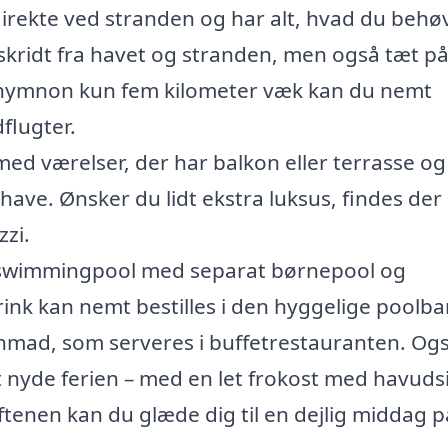
rekte ved stranden og har alt, hvad du behøve
 skridt fra havet og stranden, men også tæt p
ethymnon kun fem kilometer væk kan du nemt
flugter.
med værelser, der har balkon eller terrasse og
 have. Ønsker du lidt ekstra luksus, findes der
zi.
 swimmingpool med separat børnepool og
ink kan nemt bestilles i den hyggelige poolbar
mad, som serveres i buffetrestauranten. Og
t nyde ferien – med en let frokost med havuds
ftenen kan du glæde dig til en dejlig middag p