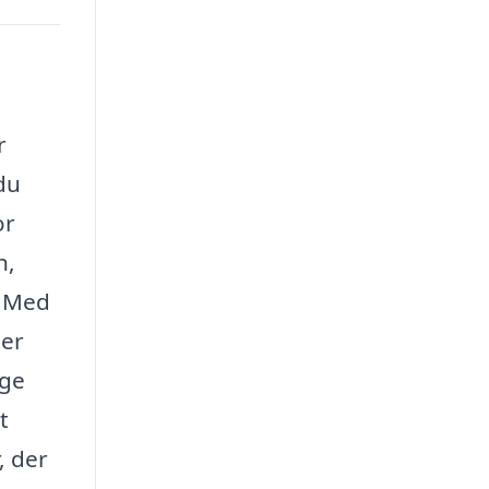
r
du
or
n,
. Med
ter
age
t
, der