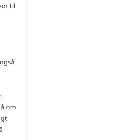
r til
å
 også
.
så om
igt
å