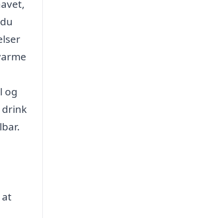
havet,
 du
elser
 varme
l og
 drink
lbar.
 at